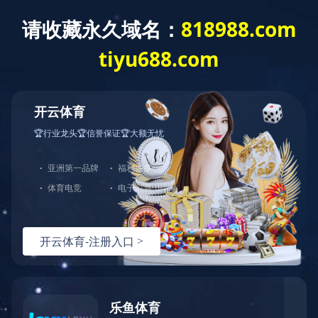
欢迎您访问开云电子官网！
烘干机系列