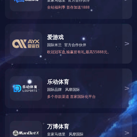
产品详情参数
/ PARAMETER
公司概况
产品展示
新闻动态
关于我们
​开云电子
公司新闻
领导致辞
烘干机系列
行业新闻
企业文化
理条机系列
资质荣誉
解块机系列
多用机系列