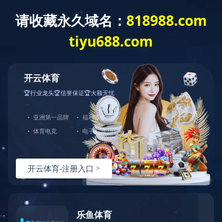
欢迎您访问开云电子官网！
烘干机系列