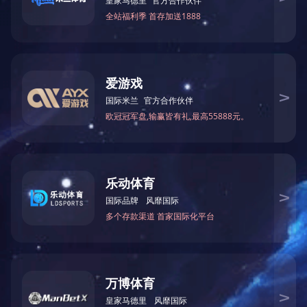
产品详情参数
/ PARAMETER
公司概况
产品展示
新闻动态
关于我们
​开云电子
公司新闻
领导致辞
烘干机系列
行业新闻
企业文化
理条机系列
资质荣誉
解块机系列
多用机系列