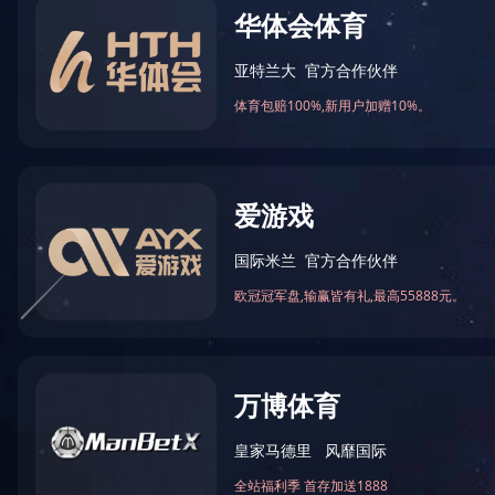
振
​开云电子
烘干机系列
理条机系列
解块机系列
多用机系列