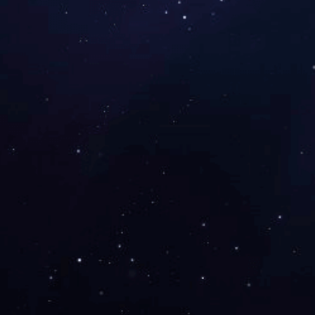
0559-5552061
公司概况
产品展示
关于我们
​开云电子
领导致辞
烘干机系列
企业文化
理条机系列
资质荣誉
解块机系列
多用机系列