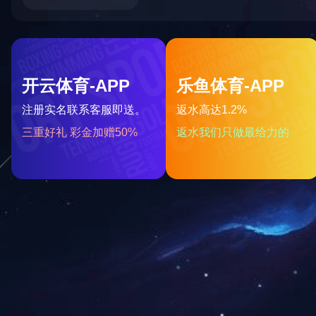
热风炉系列
揉捻机系列
曲毫机系列
分级机系列
炒干机系列
分筛机系列
振动槽系列