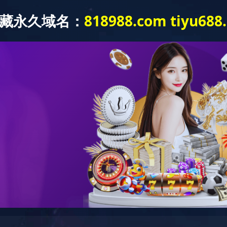
网站首页
公司