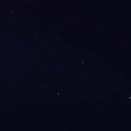
0559-5552061
地址：黄山市黟县五东殿工业园
电话：0559-5552061 0559-5521033
手机：13705598693
网址：www.www.speedasialogistics.com
E-mail：hsbaiyun@163.com