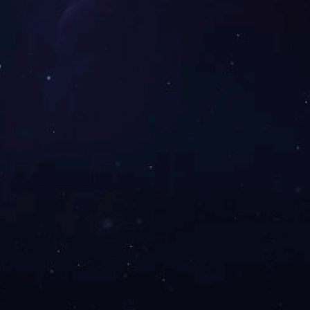
新闻动态
开云(中国)
公司新闻
联系方式
行业新闻
在线留言