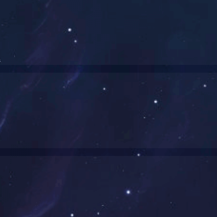
捻机系列
6CR-65型揉捻机