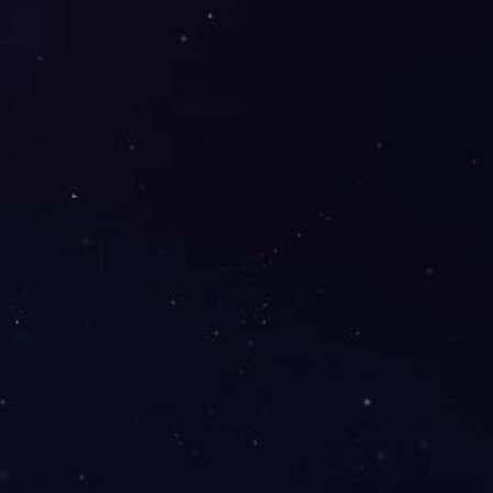
0559-5552061