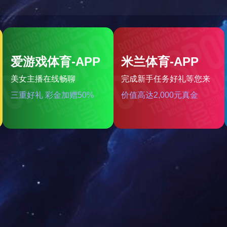
6CR-45型揉捻机