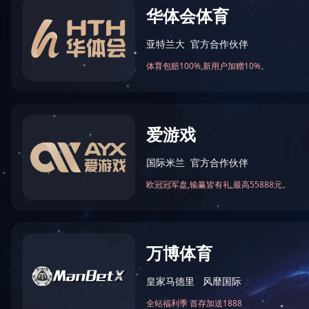
联系方式
在线留言
您的姓名：
联系方式：
邮箱地址：
备注信息：
验证码：